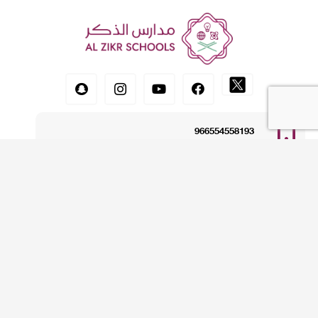
966554558193
Madaras Al Dhikr Al Mahdooda Company
الرئيسية
القبول والتسجيل
عن مدارس الذكر للبنات
اتصل بنا
توظيف