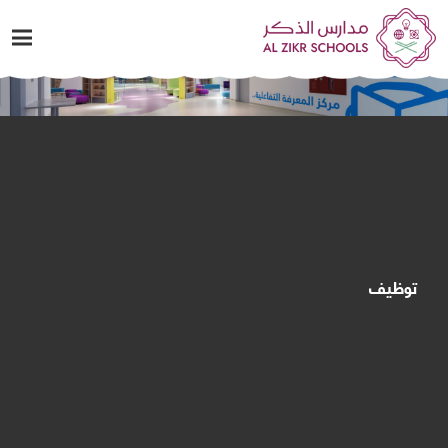
توظيف