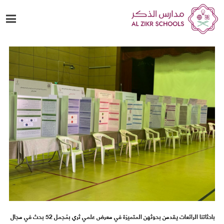
باحثاتنا الرائعات يقدمن بحوثهن المتميزة في معرض علمي ثري بمُجمل 52 بحث في مجال